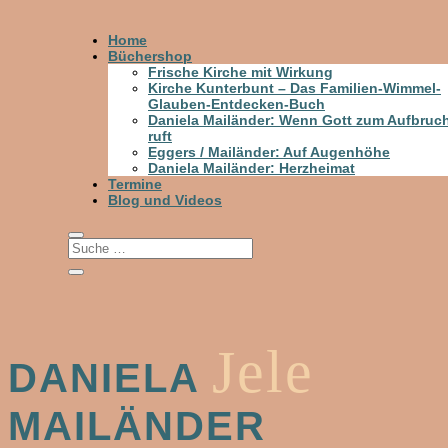
Home
Büchershop
Frische Kirche mit Wirkung
Kirche Kunterbunt – Das Familien-Wimmel-
Glauben-Entdecken-Buch
Daniela Mailänder: Wenn Gott zum Aufbruc
ruft
Eggers / Mailänder: Auf Augenhöhe
Daniela Mailänder: Herzheimat
Termine
Blog und Videos
Jele
DANIELA
MAILÄNDER