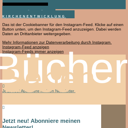
LESEN SIE MEHR
BEITRÄGE ÜBER
KIRCHENENTWICKLUNG
Das ist der Cookiebanner für den Instagram-Feed. Klicke auf einen
Button unten, um den Instagram-Feed anzuzeigen. Dabei werden
Daten an Drittanbieter weitergegeben.
Mehr Informationen zur Datenverarbeitung durch Instagram.
Bücher
Instagram-Feed anzeigen
Instagram-Feeds immer anzeigen
Sehen
Lesen

Jetzt neu! Abonniere meinen Newsletter!

Jetzt neu! Abonniere meinen
Newsletter!