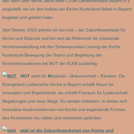
war dann über sechs Jahre beim CVJM Landesverband Bayern e.V.
angestellt, wo ich den Aufbau der Kirche Kunterbunt Arbeit in Bayern
begleitet und geleitet habe.
Seit Oktober 2024 arbeite ich bei midi – der Zukunftswerkstatt für
Kirche und Diakonie und bin dort als Referentin für missionale
Kirchenentwicklung mit den Schwerpunkten Leitung der Kirche
Kunterbunt Bewegung (im Team) und Begleitung der
Kircheninnovationen bei MUT der ELKB zuständig.
MUT
steht für
M
issional –
U
nkonventiell –
T
andem. Die
Evangelisch-Lutherische Kirche in Bayern schafft Raum für
Innovation und Experimente, sie schafft Freiraum für Leidenschaft,
Begabungen und neue Wege. Es werden Initiativen, in denen sich
innovative Ausdrucksformen von Kirche und ergänzende Formen
des Kircheseins neu bilden und entwickeln gefördert.
midi ist die Zukunftswerkstatt von Kirche und