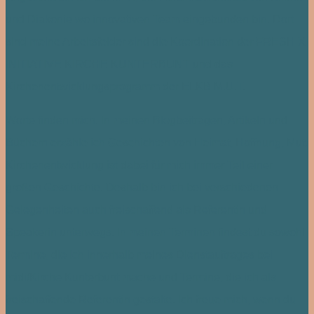
und Diakonie wo innovativen Team eingebunden bin. Dort
sind meine Arbeitsfelder sind die Koordination der
FRESH X
INITIATIVE KIRCHE KUNTERBUNT
und das
Kirchenentwicklungsprogramm der
ELKB M.U.T
.
Worte finden mich. In meinen Blogbeiträgen, Artikeln und
Büchern erzähle ich Geschichten von Heimat, Hoffnung, Mut.
Kirchenentwicklung ist dabei für mich immer Teil einer
großen Geschichte. Deshalb bin ich bei verschiedenen
Gelegenheiten auch freischaffend als Referentin und
Speakerin unterwegs. In meinen Terminen findest du sowohl
Termine, die ich innerhalb meines Dienstauftrages bei
midi/Kirche Kunterbunt mache und Termine, die ich als
freischaffende Referentin gestalte. Ich freue mich, wenn du