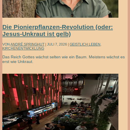
Die Pionierpflanzen-Revolution (oder:
Jesus-Unkraut ist gelb)
VON
ANDRÉ SPRINGHUT
|
JULI 7, 2026
|
GEISTLICH LEBEN
,
KIRCHENENTWICKLUNG
Das Reich Gottes wächst selten wie ein Baum. Meistens wächst es
erst wie Unkraut.