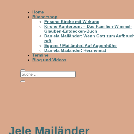
Home
Büchershop
Frische Kirche mit Wirkung
Kirche Kunterbunt – Das Familien-Wimmel-
Glauben-Entdecken-Buch
Daniela Mailänder: Wenn Gott zum Aufbruc
ruft
Eggers / Mailänder: Auf Augenhöhe
Daniela Mailänder: Herzheimat
Termine
Blog und Videos
Jele Mailänder