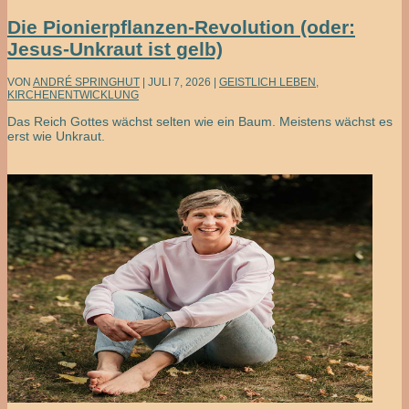
Die Pionierpflanzen-Revolution (oder:
Jesus-Unkraut ist gelb)
VON
ANDRÉ SPRINGHUT
|
JULI 7, 2026
|
GEISTLICH LEBEN
,
KIRCHENENTWICKLUNG
Das Reich Gottes wächst selten wie ein Baum. Meistens wächst es
erst wie Unkraut.