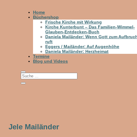
Home
Büchershop
Frische Kirche mit Wirkung
Kirche Kunterbunt – Das Familien-Wimmel-
Glauben-Entdecken-Buch
Daniela Mailänder: Wenn Gott zum Aufbruc
ruft
Eggers / Mailänder: Auf Augenhöhe
Daniela Mailänder: Herzheimat
Termine
Blog und Videos
Jele Mailänder