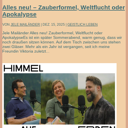
Alles neu! – Zauberformel, Weltflucht oder
Apokalypse
VON
JELE MAILÄNDER
|
DEZ. 15, 2025
|
GEISTLICH LEBEN
Jele Mailänder Alles neu! Zauberformel, Weltflucht oder
ApokalypseEs ist ein später Sommerabend, warm genug, dass wir
noch draußen sitzen können. Auf dem Tisch zwischen uns stehen
zwei Gläser. Mehr als ein Jahr ist vergangen, seit ich meine
Freundin Viktoria zuletzt...