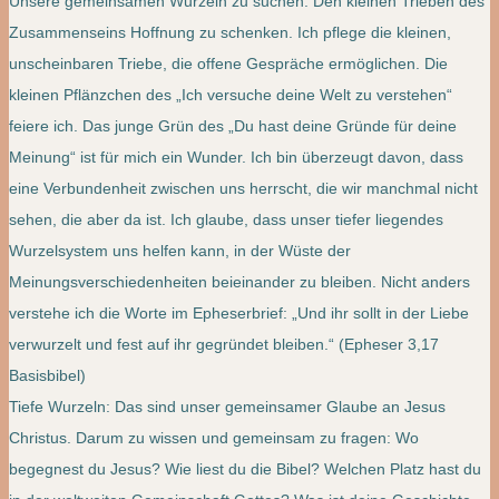
Unsere gemeinsamen Wurzeln zu suchen. Den kleinen Trieben des
Zusammenseins Hoffnung zu schenken. Ich pflege die kleinen,
unscheinbaren Triebe, die offene Gespräche ermöglichen. Die
kleinen Pflänzchen des „Ich versuche deine Welt zu verstehen“
feiere ich. Das junge Grün des „Du hast deine Gründe für deine
Meinung“ ist für mich ein Wunder. Ich bin überzeugt davon, dass
eine Verbundenheit zwischen uns herrscht, die wir manchmal nicht
sehen, die aber da ist. Ich glaube, dass unser tiefer liegendes
Wurzelsystem uns helfen kann, in der Wüste der
Meinungsverschiedenheiten beieinander zu bleiben. Nicht anders
verstehe ich die Worte im Epheserbrief: „Und ihr sollt in der Liebe
verwurzelt und fest auf ihr gegründet bleiben.“ (Epheser 3,17
Basisbibel)
Tiefe Wurzeln: Das sind unser gemeinsamer Glaube an Jesus
Christus. Darum zu wissen und gemeinsam zu fragen: Wo
begegnest du Jesus? Wie liest du die Bibel? Welchen Platz hast du