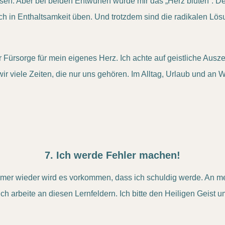
ssen. Aber bei beiden Entwürfen würde mir das „Herz bluten“. D
 in Enthaltsamkeit üben. Und trotzdem sind die radikalen Lösu
 Fürsorge für mein eigenes Herz. Ich achte auf geistliche Ausz
ir viele Zeiten, die nur uns gehören. Im Alltag, Urlaub und an
7. Ich werde Fehler machen!
Immer wieder wird es vorkommen, dass ich schuldig werde. An
ch arbeite an diesen Lernfeldern. Ich bitte den Heiligen Geist