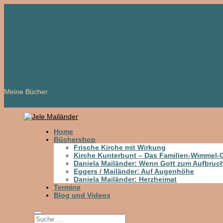
Meine Bücher
Home
Büchershop
Frische Kirche mit Wirkung
Kirche Kunterbunt – Das Familien-Wimmel
Daniela Mailänder: Wenn Gott zum Aufbruch
Eggers / Mailänder: Auf Augenhöhe
Daniela Mailänder: Herzheimat
Termine
Blog und Videos