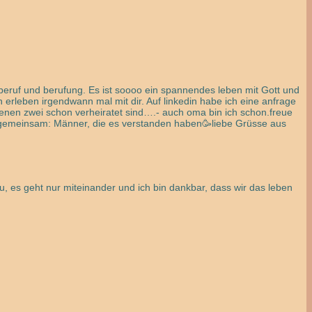
 beruf und berufung. Es ist soooo ein spannendes leben mit Gott und
 erleben irgendwann mal mit dir. Auf linkedin habe ich eine anfrage
 denen zwei schon verheiratet sind….- auch oma bin ich schon.freue
er gemeinsam: Männer, die es verstanden haben🥳liebe Grüsse aus
u, es geht nur miteinander und ich bin dankbar, dass wir das leben