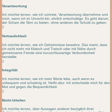
Verantwortung
Ich möchte lernen, wie ich vortrete, Verantwortung übernehme und
mich, wenn ich im Unrecht bin, ehrlich entschuldige. Es geht darum,
der Scham die Stirn zu bieten, ohne anderen die Schuld zu geben.

Vertraulichkeit
Ich möchte lernen, wie ich Geheimnisse bewahre. Das meint, dass
ich nicht mehr mit Klatsch und Tratsch oder mit Nähe durch
gemeinsame Feinde eine kurzschlussartige Verbundenheit
herstellte.

Integrität
Ich möchte lernen, wie ich mein Werte lebe, auch wenn es
unbequem und schwierig ist. Heißt also: Ich entscheide mich für den
Mut und gegen die Bequemlichkeit.

Nicht-Urteilen
Ich möchte lernen, über Aussagen anderer bezüglich ihrer