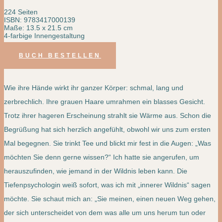
224 Seiten
ISBN: 9783417000139
Maße: 13.5 x 21.5 cm
4-farbige Innengestaltung
BUCH BESTELLEN
Wie ihre Hände wirkt ihr ganzer Körper: schmal, lang und
zerbrechlich. Ihre grauen Haare umrahmen ein blasses Gesicht.
Trotz ihrer hageren Erscheinung strahlt sie Wärme aus. Schon die
Begrüßung hat sich herzlich angefühlt, obwohl wir uns zum ersten
Mal begegnen. Sie trinkt Tee und blickt mir fest in die Augen: „Was
möchten Sie denn gerne wissen?“ Ich hatte sie angerufen, um
herauszufinden, wie jemand in der Wildnis leben kann. Die
Tiefenpsychologin weiß sofort, was ich mit „innerer Wildnis“ sagen
möchte. Sie schaut mich an: „Sie meinen, einen neuen Weg gehen,
der sich unterscheidet von dem was alle um uns herum tun oder