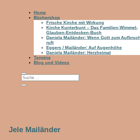
Home
Büchershop
Frische Kirche mit Wirkung
Kirche Kunterbunt – Das Familien-Wimmel-
Glauben-Entdecken-Buch
Daniela Mailänder: Wenn Gott zum Aufbruc
ruft
Eggers / Mailänder: Auf Augenhöhe
Daniela Mailänder: Herzheimat
Termine
Blog und Videos
Jele Mailänder