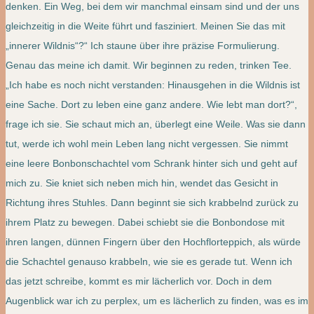
denken. Ein Weg, bei dem wir manchmal einsam sind und der uns
gleichzeitig in die Weite führt und fasziniert. Meinen Sie das mit
„innerer Wildnis“?“ Ich staune über ihre präzise Formulierung.
Genau das meine ich damit. Wir beginnen zu reden, trinken Tee.
„Ich habe es noch nicht verstanden: Hinausgehen in die Wildnis ist
eine Sache. Dort zu leben eine ganz andere. Wie lebt man dort?“,
frage ich sie. Sie schaut mich an, überlegt eine Weile. Was sie dann
tut, werde ich wohl mein Leben lang nicht vergessen. Sie nimmt
eine leere Bonbonschachtel vom Schrank hinter sich und geht auf
mich zu. Sie kniet sich neben mich hin, wendet das Gesicht in
Richtung ihres Stuhles. Dann beginnt sie sich krabbelnd zurück zu
ihrem Platz zu bewegen. Dabei schiebt sie die Bonbondose mit
ihren langen, dünnen Fingern über den Hochflorteppich, als würde
die Schachtel genauso krabbeln, wie sie es gerade tut. Wenn ich
das jetzt schreibe, kommt es mir lächerlich vor. Doch in dem
Augenblick war ich zu perplex, um es lächerlich zu finden, was es im