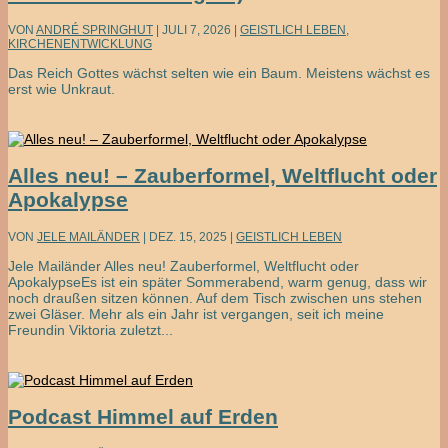
VON
ANDRÉ SPRINGHUT
|
JULI 7, 2026
|
GEISTLICH LEBEN
,
KIRCHENENTWICKLUNG
Das Reich Gottes wächst selten wie ein Baum. Meistens wächst es
erst wie Unkraut.
Alles neu! – Zauberformel, Weltflucht oder
Apokalypse
VON
JELE MAILÄNDER
|
DEZ. 15, 2025
|
GEISTLICH LEBEN
Jele Mailänder Alles neu! Zauberformel, Weltflucht oder
ApokalypseEs ist ein später Sommerabend, warm genug, dass wir
noch draußen sitzen können. Auf dem Tisch zwischen uns stehen
zwei Gläser. Mehr als ein Jahr ist vergangen, seit ich meine
Freundin Viktoria zuletzt...
Podcast Himmel auf Erden