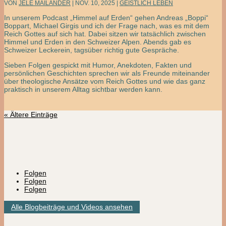
VON
JELE MAILÄNDER
|
NOV. 10, 2025
|
GEISTLICH LEBEN
In unserem Podcast „Himmel auf Erden“ gehen Andreas „Boppi“
Boppart, Michael Girgis und ich der Frage nach, was es mit dem
Reich Gottes auf sich hat. Dabei sitzen wir tatsächlich zwischen
Himmel und Erden in den Schweizer Alpen. Abends gab es
Schweizer Leckerein, tagsüber richtig gute Gespräche.
Sieben Folgen gespickt mit Humor, Anekdoten, Fakten und
persönlichen Geschichten sprechen wir als Freunde miteinander
über theologische Ansätze vom Reich Gottes und wie das ganz
praktisch in unserem Alltag sichtbar werden kann.
« Ältere Einträge
Folgen
Folgen
Folgen
Alle Blogbeiträge und Videos ansehen