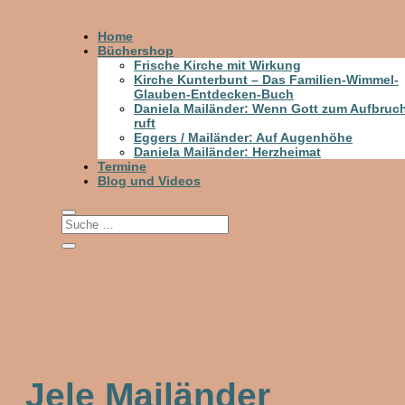
Home
Büchershop
Frische Kirche mit Wirkung
Kirche Kunterbunt – Das Familien-Wimmel-
Glauben-Entdecken-Buch
Daniela Mailänder: Wenn Gott zum Aufbruc
ruft
Eggers / Mailänder: Auf Augenhöhe
Daniela Mailänder: Herzheimat
Termine
Blog und Videos
Jele Mailänder