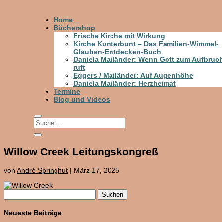
Home
Büchershop
Frische Kirche mit Wirkung
Kirche Kunterbunt – Das Familien-Wimmel-
Glauben-Entdecken-Buch
Daniela Mailänder: Wenn Gott zum Aufbruc
ruft
Eggers / Mailänder: Auf Augenhöhe
Daniela Mailänder: Herzheimat
Termine
Blog und Videos
Willow Creek Leitungskongreß
von
André Springhut
|
März 17, 2025
Suchen
nach:
Neueste Beiträge