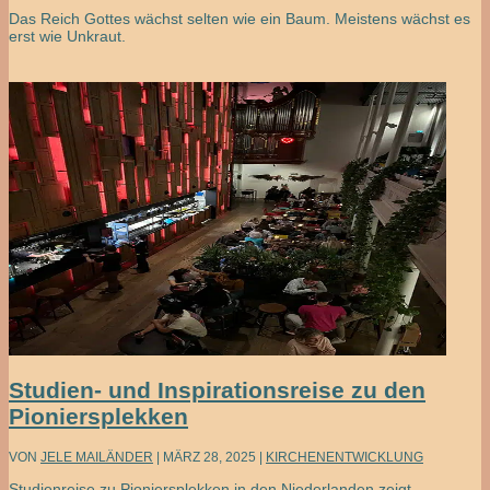
Das Reich Gottes wächst selten wie ein Baum. Meistens wächst es
erst wie Unkraut.
Studien- und Inspirationsreise zu den
Pioniersplekken
VON
JELE MAILÄNDER
|
MÄRZ 28, 2025
|
KIRCHENENTWICKLUNG
Studienreise zu Pioniersplekken in den Niederlanden zeigt