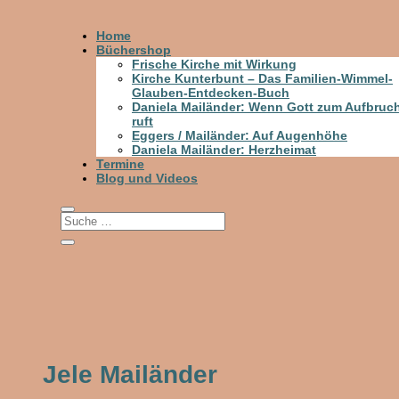
Home
Büchershop
Frische Kirche mit Wirkung
Kirche Kunterbunt – Das Familien-Wimmel-
Glauben-Entdecken-Buch
Daniela Mailänder: Wenn Gott zum Aufbruc
ruft
Eggers / Mailänder: Auf Augenhöhe
Daniela Mailänder: Herzheimat
Termine
Blog und Videos
Jele Mailänder