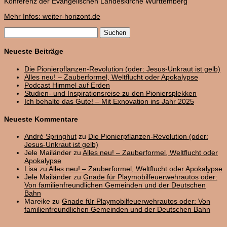
Konferenz der Evangelischen Landeskirche Württemberg
Mehr Infos: weiter-horizont.de
Suchen
nach:
Neueste Beiträge
Die Pionierpflanzen-Revolution (oder: Jesus-Unkraut ist gelb)
Alles neu! – Zauberformel, Weltflucht oder Apokalypse
Podcast Himmel auf Erden
Studien- und Inspirationsreise zu den Pioniersplekken
Ich behalte das Gute! – Mit Exnovation ins Jahr 2025
Neueste Kommentare
André Springhut
zu
Die Pionierpflanzen-Revolution (oder:
Jesus-Unkraut ist gelb)
Jele Mailänder
zu
Alles neu! – Zauberformel, Weltflucht oder
Apokalypse
Lisa
zu
Alles neu! – Zauberformel, Weltflucht oder Apokalypse
Jele Mailänder
zu
Gnade für Playmobilfeuerwehrautos oder:
Von familienfreundlichen Gemeinden und der Deutschen
Bahn
Mareike
zu
Gnade für Playmobilfeuerwehrautos oder: Von
familienfreundlichen Gemeinden und der Deutschen Bahn