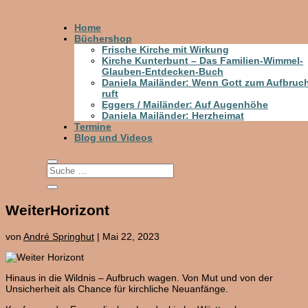
Home
Büchershop
Frische Kirche mit Wirkung
Kirche Kunterbunt – Das Familien-Wimmel-
Glauben-Entdecken-Buch
Daniela Mailänder: Wenn Gott zum Aufbruc
ruft
Eggers / Mailänder: Auf Augenhöhe
Daniela Mailänder: Herzheimat
Termine
Blog und Videos
WeiterHorizont
von
André Springhut
|
Mai 22, 2023
Hinaus in die Wildnis – Aufbruch wagen. Von Mut und von der
Unsicherheit als Chance für kirchliche Neuanfänge.