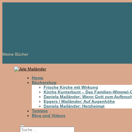
Meine Bücher
Home
Büchershop
Frische Kirche mit Wirkung
Kirche Kunterbunt – Das Familien-Wimmel
Daniela Mailänder: Wenn Gott zum Aufbruch
Eggers / Mailänder: Auf Augenhöhe
Daniela Mailänder: Herzheimat
Termine
Blog und Videos