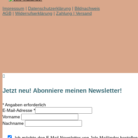
Impressum
|
Datenschutzerklärung
|
Bildnachweis
AGB
|
Widerrufserklärung
|
Zahlung | Versand

Jetzt neu! Abonniere meinen Newsletter!
*
Angaben erforderlich
E-Mail-Adresse
*
Vorname
Nachname
Ich möchte den E-Mail-Newsletter von Jele Mailänder bestellen