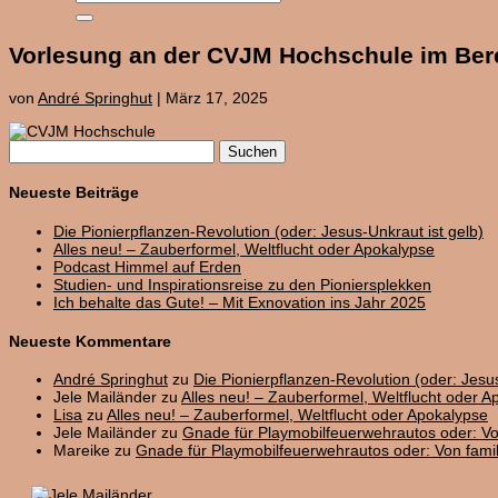
Vorlesung an der CVJM Hochschule im Bere
von
André Springhut
|
März 17, 2025
Suchen
nach:
Neueste Beiträge
Die Pionierpflanzen-Revolution (oder: Jesus-Unkraut ist gelb)
Alles neu! – Zauberformel, Weltflucht oder Apokalypse
Podcast Himmel auf Erden
Studien- und Inspirationsreise zu den Pioniersplekken
Ich behalte das Gute! – Mit Exnovation ins Jahr 2025
Neueste Kommentare
André Springhut
zu
Die Pionierpflanzen-Revolution (oder: Jesus
Jele Mailänder
zu
Alles neu! – Zauberformel, Weltflucht oder A
Lisa
zu
Alles neu! – Zauberformel, Weltflucht oder Apokalypse
Jele Mailänder
zu
Gnade für Playmobilfeuerwehrautos oder: V
Mareike
zu
Gnade für Playmobilfeuerwehrautos oder: Von fam