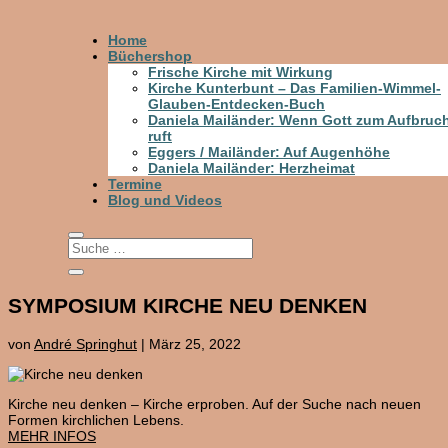
Home
Büchershop
Frische Kirche mit Wirkung
Kirche Kunterbunt – Das Familien-Wimmel-
Glauben-Entdecken-Buch
Daniela Mailänder: Wenn Gott zum Aufbruc
ruft
Eggers / Mailänder: Auf Augenhöhe
Daniela Mailänder: Herzheimat
Termine
Blog und Videos
SYMPOSIUM KIRCHE NEU DENKEN
von
André Springhut
|
März 25, 2022
Kirche neu denken – Kirche erproben. Auf der Suche nach neuen
Formen kirchlichen Lebens.
MEHR INFOS