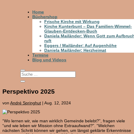
Home
Büchershop
Frische Kirche mit Wirkung
Kirche Kunterbunt – Das Familien-Wimmel-
Glauben-Entdecken-Buch
Daniela Mailänder: Wenn Gott zum Aufbruc
ruft
Eggers / Mailänder: Auf Augenhöhe
Daniela Mailänder: Herzheimat
Termine
Blog und Videos
Perspektivo 2025
von
André Springhut
|
Aug. 12, 2024
“Wo lernen wir, wie man wirklich Gemeinde belebt?”, fragen viele
“und wie leben wir Mission ohne Extraaufwand?”. “Welchen
nächsten Schritt können wir gehen, um längst geklärte Erkenntnisse