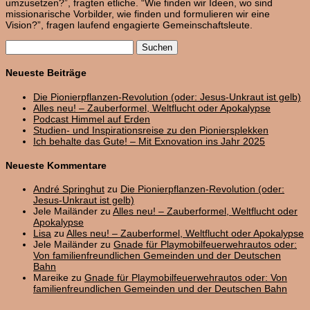
umzusetzen?”, fragten etliche. “Wie finden wir Ideen, wo sind
missionarische Vorbilder, wie finden und formulieren wir eine
Vision?”, fragen laufend engagierte Gemeinschaftsleute.
Suchen
nach:
Neueste Beiträge
Die Pionierpflanzen-Revolution (oder: Jesus-Unkraut ist gelb)
Alles neu! – Zauberformel, Weltflucht oder Apokalypse
Podcast Himmel auf Erden
Studien- und Inspirationsreise zu den Pioniersplekken
Ich behalte das Gute! – Mit Exnovation ins Jahr 2025
Neueste Kommentare
André Springhut
zu
Die Pionierpflanzen-Revolution (oder:
Jesus-Unkraut ist gelb)
Jele Mailänder
zu
Alles neu! – Zauberformel, Weltflucht oder
Apokalypse
Lisa
zu
Alles neu! – Zauberformel, Weltflucht oder Apokalypse
Jele Mailänder
zu
Gnade für Playmobilfeuerwehrautos oder:
Von familienfreundlichen Gemeinden und der Deutschen
Bahn
Mareike
zu
Gnade für Playmobilfeuerwehrautos oder: Von
familienfreundlichen Gemeinden und der Deutschen Bahn