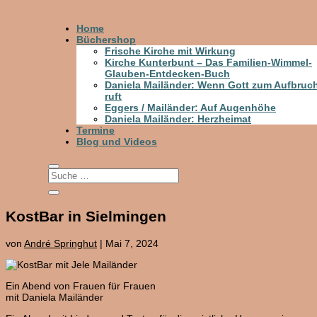
Home
Büchershop
Frische Kirche mit Wirkung
Kirche Kunterbunt – Das Familien-Wimmel-
Glauben-Entdecken-Buch
Daniela Mailänder: Wenn Gott zum Aufbruc
ruft
Eggers / Mailänder: Auf Augenhöhe
Daniela Mailänder: Herzheimat
Termine
Blog und Videos
KostBar in Sielmingen
von
André Springhut
|
Mai 7, 2024
Ein Abend von Frauen für Frauen
mit Daniela Mailänder