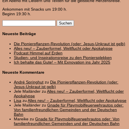
Ein Abend mit Liedern und Texten für die geistliche Herzensreise.
Ankommen mit Snacks um 19:00 h.
Beginn 19:30 h.
Suchen
nach:
Neueste Beiträge
Die Pionierpflanzen-Revolution (oder: Jesus-Unkraut ist gelb)
Alles neu! – Zauberformel, Weltflucht oder Apokalypse
Podcast Himmel auf Erden
Studien- und Inspirationsreise zu den Pioniersplekken
Ich behalte das Gute! – Mit Exnovation ins Jahr 2025
Neueste Kommentare
André Springhut
zu
Die Pionierpflanzen-Revolution (oder:
Jesus-Unkraut ist gelb)
Jele Mailänder
zu
Alles neu! – Zauberformel, Weltflucht oder
Apokalypse
Lisa
zu
Alles neu! – Zauberformel, Weltflucht oder Apokalypse
Jele Mailänder
zu
Gnade für Playmobilfeuerwehrautos oder:
Von familienfreundlichen Gemeinden und der Deutschen
Bahn
Mareike
zu
Gnade für Playmobilfeuerwehrautos oder: Von
familienfreundlichen Gemeinden und der Deutschen Bahn