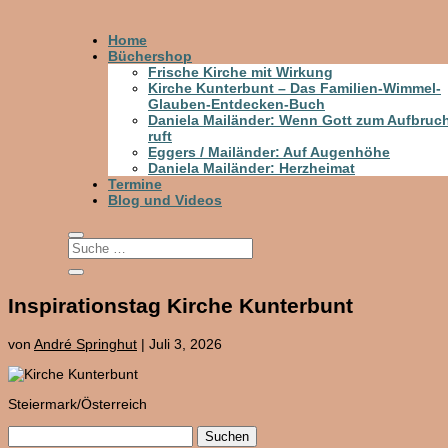
Home
Büchershop
Frische Kirche mit Wirkung
Kirche Kunterbunt – Das Familien-Wimmel-
Glauben-Entdecken-Buch
Daniela Mailänder: Wenn Gott zum Aufbruc
ruft
Eggers / Mailänder: Auf Augenhöhe
Daniela Mailänder: Herzheimat
Termine
Blog und Videos
Inspirationstag Kirche Kunterbunt
von
André Springhut
|
Juli 3, 2026
Steiermark/Österreich
Suchen