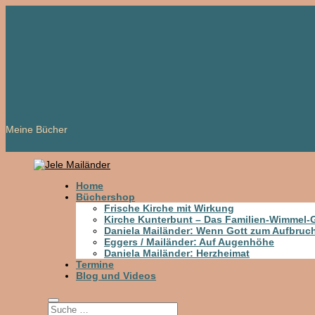
Meine Bücher
Home
Büchershop
Frische Kirche mit Wirkung
Kirche Kunterbunt – Das Familien-Wimmel
Daniela Mailänder: Wenn Gott zum Aufbruch
Eggers / Mailänder: Auf Augenhöhe
Daniela Mailänder: Herzheimat
Termine
Blog und Videos