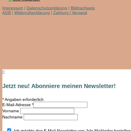
Impressum
|
Datenschutzerklärung
|
Bildnachweis
AGB
|
Widerrufserklärung
|
Zahlung | Versand

Jetzt neu! Abonniere meinen Newsletter!
*
Angaben erforderlich
E-Mail-Adresse
*
Vorname
Nachname
Ich möchte den E-Mail-Newsletter von Jele Mailänder bestellen