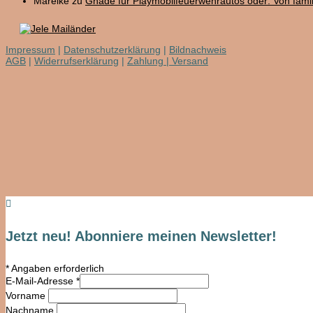
Mareike
zu
Gnade für Playmobilfeuerwehrautos oder: Von fam
Impressum
|
Datenschutzerklärung
|
Bildnachweis
AGB
|
Widerrufserklärung
|
Zahlung | Versand

Jetzt neu! Abonniere meinen Newsletter!
*
Angaben erforderlich
E-Mail-Adresse
*
Vorname
Nachname