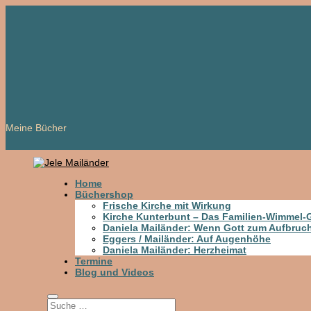
Meine Bücher
Home
Büchershop
Frische Kirche mit Wirkung
Kirche Kunterbunt – Das Familien-Wimmel
Daniela Mailänder: Wenn Gott zum Aufbruch
Eggers / Mailänder: Auf Augenhöhe
Daniela Mailänder: Herzheimat
Termine
Blog und Videos