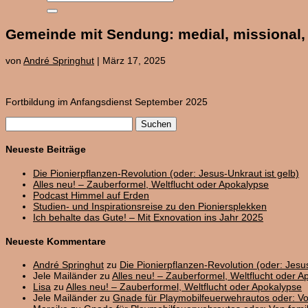
Gemeinde mit Sendung: medial, missional, 
von
André Springhut
|
März 17, 2025
Fortbildung im Anfangsdienst September 2025
Suchen
nach:
Neueste Beiträge
Die Pionierpflanzen-Revolution (oder: Jesus-Unkraut ist gelb)
Alles neu! – Zauberformel, Weltflucht oder Apokalypse
Podcast Himmel auf Erden
Studien- und Inspirationsreise zu den Pioniersplekken
Ich behalte das Gute! – Mit Exnovation ins Jahr 2025
Neueste Kommentare
André Springhut
zu
Die Pionierpflanzen-Revolution (oder: Jesus
Jele Mailänder
zu
Alles neu! – Zauberformel, Weltflucht oder A
Lisa
zu
Alles neu! – Zauberformel, Weltflucht oder Apokalypse
Jele Mailänder
zu
Gnade für Playmobilfeuerwehrautos oder: V