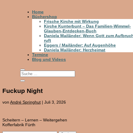
Home
Büchershop
Frische Kirche mit Wirkung
Kirche Kunterbunt – Das Familien-Wimmel-
Glauben-Entdecken-Buch
Daniela Mailänder: Wenn Gott zum Aufbruc
ruft
Eggers / Mailänder: Auf Augenhöhe
Daniela Mailänder: Herzheimat
Termine
Blog und Videos
Fuckup Night
von
André Springhut
|
Juli 3, 2026
Scheitern – Lernen – Weitergehen
Kofferfabrik Fürth