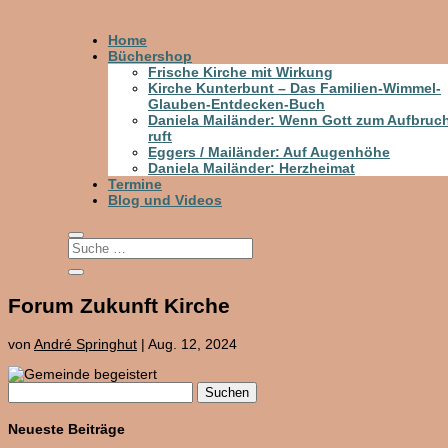
Home
Büchershop
Frische Kirche mit Wirkung
Kirche Kunterbunt – Das Familien-Wimmel-
Glauben-Entdecken-Buch
Daniela Mailänder: Wenn Gott zum Aufbruc
ruft
Eggers / Mailänder: Auf Augenhöhe
Daniela Mailänder: Herzheimat
Termine
Blog und Videos
Forum Zukunft Kirche
von
André Springhut
|
Aug. 12, 2024
Suchen
nach:
Neueste Beiträge