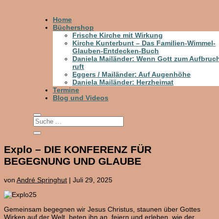
Home
Büchershop
Frische Kirche mit Wirkung
Kirche Kunterbunt – Das Familien-Wimmel-
Glauben-Entdecken-Buch
Daniela Mailänder: Wenn Gott zum Aufbruc
ruft
Eggers / Mailänder: Auf Augenhöhe
Daniela Mailänder: Herzheimat
Termine
Blog und Videos
Explo – DIE KONFERENZ FÜR
BEGEGNUNG UND GLAUBE
von
André Springhut
|
Juli 29, 2025
Gemeinsam begegnen wir Jesus Christus, staunen über Gottes
Wirken auf der Welt, beten ihn an, feiern und erleben, wie der