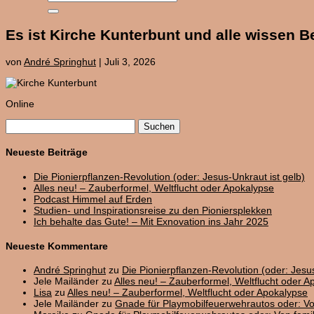
Es ist Kirche Kunterbunt und alle wissen 
von
André Springhut
|
Juli 3, 2026
Online
Suchen
nach:
Neueste Beiträge
Die Pionierpflanzen-Revolution (oder: Jesus-Unkraut ist gelb)
Alles neu! – Zauberformel, Weltflucht oder Apokalypse
Podcast Himmel auf Erden
Studien- und Inspirationsreise zu den Pioniersplekken
Ich behalte das Gute! – Mit Exnovation ins Jahr 2025
Neueste Kommentare
André Springhut
zu
Die Pionierpflanzen-Revolution (oder: Jesus
Jele Mailänder
zu
Alles neu! – Zauberformel, Weltflucht oder A
Lisa
zu
Alles neu! – Zauberformel, Weltflucht oder Apokalypse
Jele Mailänder
zu
Gnade für Playmobilfeuerwehrautos oder: V