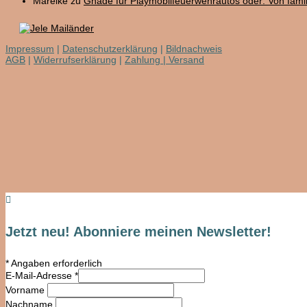
Mareike
zu
Gnade für Playmobilfeuerwehrautos oder: Von fam
Impressum
|
Datenschutzerklärung
|
Bildnachweis
AGB
|
Widerrufserklärung
|
Zahlung | Versand

Jetzt neu! Abonniere meinen Newsletter!
*
Angaben erforderlich
E-Mail-Adresse
*
Vorname
Nachname