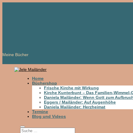
Meine Bücher
Home
Büchershop
Frische Kirche mit Wirkung
Kirche Kunterbunt – Das Familien-Wimmel
Daniela Mailänder: Wenn Gott zum Aufbruch
Eggers / Mailänder: Auf Augenhöhe
Daniela Mailänder: Herzheimat
Termine
Blog und Videos