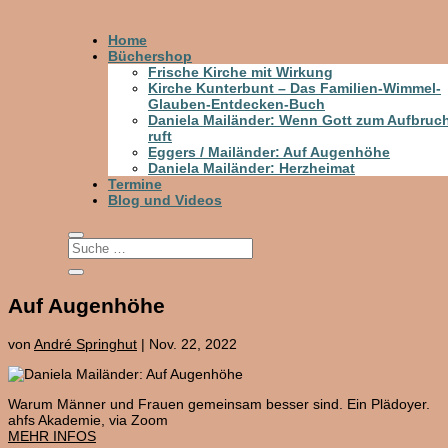
Home
Büchershop
Frische Kirche mit Wirkung
Kirche Kunterbunt – Das Familien-Wimmel-
Glauben-Entdecken-Buch
Daniela Mailänder: Wenn Gott zum Aufbruc
ruft
Eggers / Mailänder: Auf Augenhöhe
Daniela Mailänder: Herzheimat
Termine
Blog und Videos
Auf Augenhöhe
von
André Springhut
|
Nov. 22, 2022
Warum Männer und Frauen gemeinsam besser sind. Ein Plädoyer.
ahfs Akademie, via Zoom
MEHR INFOS