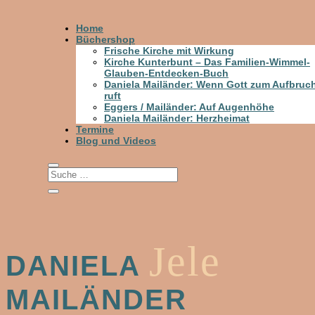
Home
Büchershop
Frische Kirche mit Wirkung
Kirche Kunterbunt – Das Familien-Wimmel-
Glauben-Entdecken-Buch
Daniela Mailänder: Wenn Gott zum Aufbruc
ruft
Eggers / Mailänder: Auf Augenhöhe
Daniela Mailänder: Herzheimat
Termine
Blog und Videos
Jele
DANIELA
MAILÄNDER