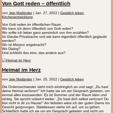
Von Gott reden – öffentlich
von
Jele Mailänder
|
Jan. 27, 2022
|
Geistlich leben
,
Kirchenentwicklung
Von Gott reden im öffentlichen Raum.
Wo kann ich denn öffentlich von Gott reden?
Wo sollte ich lieber ganz persönlich von ihm erzählen?
Ist Glaube Privatsache und wie kann eigentlich öffentlich geglaubt
werden?
Wo ist Mission angebracht?
Wo Dialog?
Und schließt das eine, das andere aus?
Heimat im Herz
von
Jele Mailänder
|
Jan. 25, 2022
|
Geistlich leben
Die Ordensschwester sieht mich eindringlich an und sagt: „Du hast
deine Heimat verloren!“ Ich hatte sie um ein Gespräch gebeten, um
einmal alles loszuwerden. Es ist Sommer und der Raum klein und
stickig. Sie spricht unbeirrt weiter: „Du hast dich selbst verloren! Du
bist nicht in dir zu Hause!“ Am liebsten wäre ich der guten Dame ins
Gesicht gesprungen. Stattdessen stehe ich auf, um zu gehen.
Schließlich hatte ich sie um ein Gespräch gebeten und nicht um