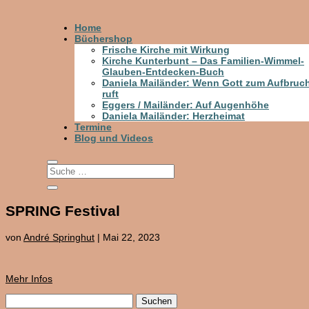
Home
Büchershop
Frische Kirche mit Wirkung
Kirche Kunterbunt – Das Familien-Wimmel-
Glauben-Entdecken-Buch
Daniela Mailänder: Wenn Gott zum Aufbruc
ruft
Eggers / Mailänder: Auf Augenhöhe
Daniela Mailänder: Herzheimat
Termine
Blog und Videos
SPRING Festival
von
André Springhut
|
Mai 22, 2023
Mehr Infos
Suchen