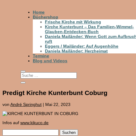
Home
Büchershop
Frische Kirche mit Wirkung
Kirche Kunterbunt – Das Familien-Wimmel-
Glauben-Entdecken-Buch
Daniela Mailänder: Wenn Gott zum Aufbruc
ruft
Eggers / Mailänder: Auf Augenhöhe
Daniela Mailänder: Herzheimat
Termine
Blog und Videos
Predigt Kirche Kunterbunt Coburg
von
André Springhut
|
Mai 22, 2023
Infos auf
www.kikuco.de
Suchen