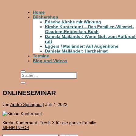
Home
Büchershop
Frische Kirche mit Wirkung
Kirche Kunterbunt – Das Familien-Wimmel-
Glauben-Entdecken-Buch
Daniela Mailänder: Wenn Gott zum Aufbruc
ruft
Eggers / Mailänder: Auf Augenhöhe
Daniela Mailänder: Herzheimat
Termine
Blog und Videos
ONLINESEMINAR
von
André Springhut
|
Juli 7, 2022
Kirche Kunterbunt. Fresh X für die ganze Familie.
MEHR INFOS