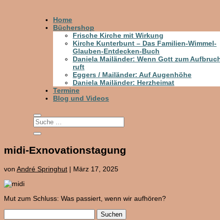
Home
Büchershop
Frische Kirche mit Wirkung
Kirche Kunterbunt – Das Familien-Wimmel-
Glauben-Entdecken-Buch
Daniela Mailänder: Wenn Gott zum Aufbruc
ruft
Eggers / Mailänder: Auf Augenhöhe
Daniela Mailänder: Herzheimat
Termine
Blog und Videos
midi-Exnovationstagung
von
André Springhut
|
März 17, 2025
Mut zum Schluss: Was passiert, wenn wir aufhören?
Suchen