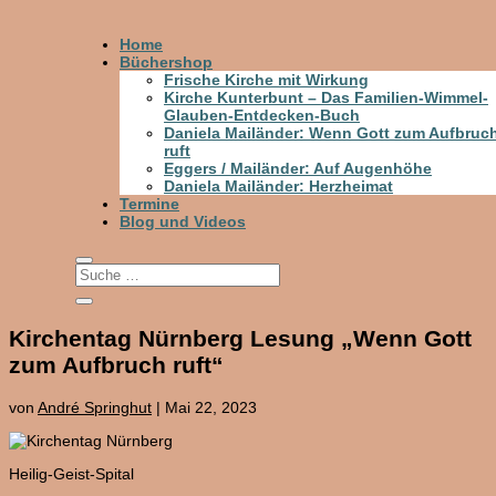
Home
Büchershop
Frische Kirche mit Wirkung
Kirche Kunterbunt – Das Familien-Wimmel-
Glauben-Entdecken-Buch
Daniela Mailänder: Wenn Gott zum Aufbruc
ruft
Eggers / Mailänder: Auf Augenhöhe
Daniela Mailänder: Herzheimat
Termine
Blog und Videos
Kirchentag Nürnberg Lesung „Wenn Gott
zum Aufbruch ruft“
von
André Springhut
|
Mai 22, 2023
Heilig-Geist-Spital