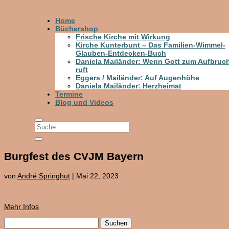
Home
Büchershop
Frische Kirche mit Wirkung
Kirche Kunterbunt – Das Familien-Wimmel-
Glauben-Entdecken-Buch
Daniela Mailänder: Wenn Gott zum Aufbruc
ruft
Eggers / Mailänder: Auf Augenhöhe
Daniela Mailänder: Herzheimat
Termine
Blog und Videos
Burgfest des CVJM Bayern
von
André Springhut
|
Mai 22, 2023
Mehr Infos
Suchen