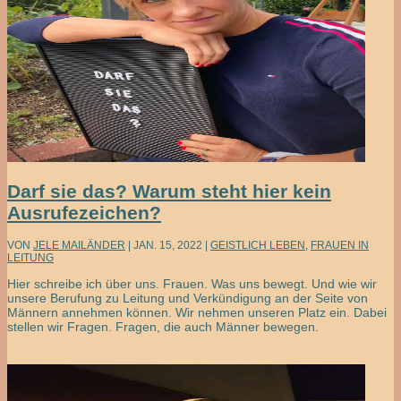
Darf sie das? Warum steht hier kein
Ausrufezeichen?
VON
JELE MAILÄNDER
|
JAN. 15, 2022
|
GEISTLICH LEBEN
,
FRAUEN IN
LEITUNG
Hier schreibe ich über uns. Frauen. Was uns bewegt. Und wie wir
unsere Berufung zu Leitung und Verkündigung an der Seite von
Männern annehmen können. Wir nehmen unseren Platz ein. Dabei
stellen wir Fragen. Fragen, die auch Männer bewegen.