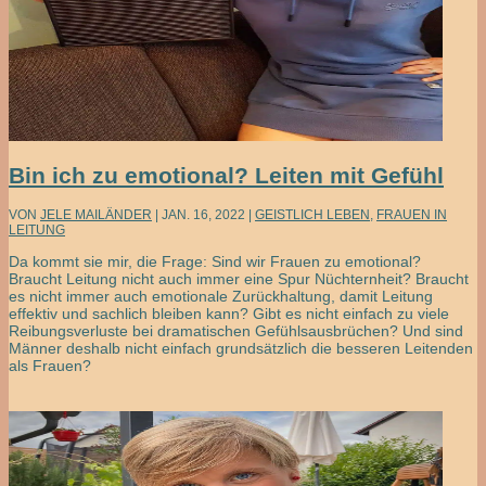
Bin ich zu emotional? Leiten mit Gefühl
VON
JELE MAILÄNDER
|
JAN. 16, 2022
|
GEISTLICH LEBEN
,
FRAUEN IN
LEITUNG
Da kommt sie mir, die Frage: Sind wir Frauen zu emotional?
Braucht Leitung nicht auch immer eine Spur Nüchternheit? Braucht
es nicht immer auch emotionale Zurückhaltung, damit Leitung
effektiv und sachlich bleiben kann? Gibt es nicht einfach zu viele
Reibungsverluste bei dramatischen Gefühlsausbrüchen? Und sind
Männer deshalb nicht einfach grundsätzlich die besseren Leitenden
als Frauen?