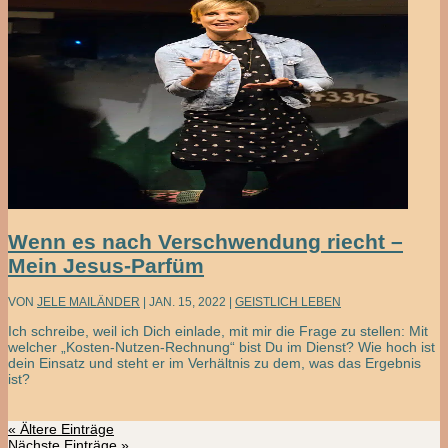
Wenn es nach Verschwendung riecht –
Mein Jesus-Parfüm
VON
JELE MAILÄNDER
|
JAN. 15, 2022
|
GEISTLICH LEBEN
Ich schreibe, weil ich Dich einlade, mit mir die Frage zu stellen: Mit
welcher „Kosten-Nutzen-Rechnung“ bist Du im Dienst? Wie hoch ist
dein Einsatz und steht er im Verhältnis zu dem, was das Ergebnis
ist?
« Ältere Einträge
Nächste Einträge »