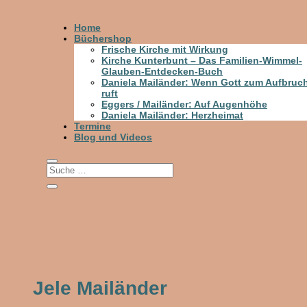
Home
Büchershop
Frische Kirche mit Wirkung
Kirche Kunterbunt – Das Familien-Wimmel-
Glauben-Entdecken-Buch
Daniela Mailänder: Wenn Gott zum Aufbruc
ruft
Eggers / Mailänder: Auf Augenhöhe
Daniela Mailänder: Herzheimat
Termine
Blog und Videos
Jele Mailänder