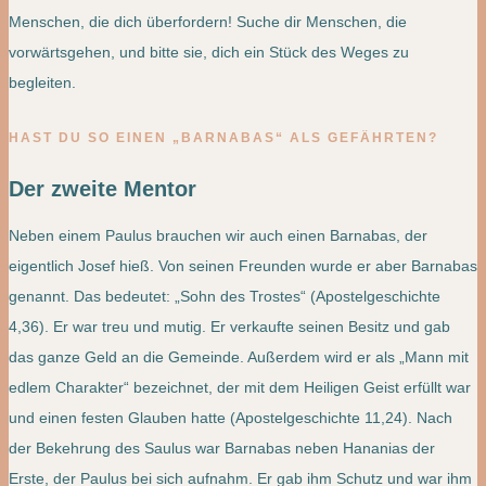
Menschen, die dich überfordern! Suche dir Menschen, die
vorwärtsgehen, und bitte sie, dich ein Stück des Weges zu
begleiten.
HAST DU SO EINEN „BARNABAS“ ALS GEFÄHRTEN?
Der zweite Mentor
Neben einem Paulus brauchen wir auch einen Barnabas, der
eigentlich Josef hieß. Von seinen Freunden wurde er aber Barnabas
genannt. Das bedeutet: „Sohn des Trostes“ (Apostelgeschichte
4,36). Er war treu und mutig. Er verkaufte seinen Besitz und gab
das ganze Geld an die Gemeinde. Außerdem wird er als „Mann mit
edlem Charakter“ bezeichnet, der mit dem Heiligen Geist erfüllt war
und einen festen Glauben hatte (Apostelgeschichte 11,24). Nach
der Bekehrung des Saulus war Barnabas neben Hananias der
Erste, der Paulus bei sich aufnahm. Er gab ihm Schutz und war ihm