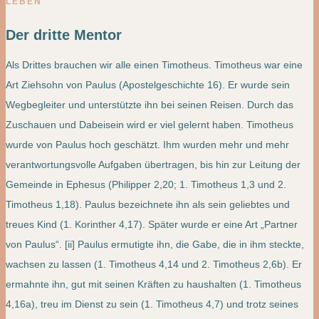
LEBEN
Der dritte Mentor
Als Drittes brauchen wir alle einen Timotheus. Timotheus war eine
Art Ziehsohn von Paulus (Apostelgeschichte 16). Er wurde sein
Wegbegleiter und unterstützte ihn bei seinen Reisen. Durch das
Zuschauen und Dabeisein wird er viel gelernt haben. Timotheus
wurde von Paulus hoch geschätzt. Ihm wurden mehr und mehr
verantwortungsvolle Aufgaben übertragen, bis hin zur Leitung der
Gemeinde in Ephesus (Philipper 2,20; 1. Timotheus 1,3 und 2.
Timotheus 1,18). Paulus bezeichnete ihn als sein geliebtes und
treues Kind (1. Korinther 4,17). Später wurde er eine Art „Partner
von Paulus“. [ii] Paulus ermutigte ihn, die Gabe, die in ihm steckte,
wachsen zu lassen (1. Timotheus 4,14 und 2. Timotheus 2,6b). Er
ermahnte ihn, gut mit seinen Kräften zu haushalten (1. Timotheus
4,16a), treu im Dienst zu sein (1. Timotheus 4,7) und trotz seines