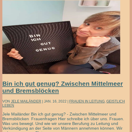
Bin ich gut genug? Zwischen Mittelmeer
und Bremsblöcken
VON
JELE MAILÄNDER
|
JAN. 16, 2022
|
FRAUEN IN LEITUNG
,
GEISTLICH
LEBEN
Jele Mailänder Bin ich gut genug? - Zwischen Mittelmeer und
Bremsblöcken Frauenfragen Hier schreibe ich über uns. Frauen.
Was uns bewegt. Und wie wir unsere Berufung zu Leitung und
Verkündigung an der Seite von Männern annehmen können. Wir