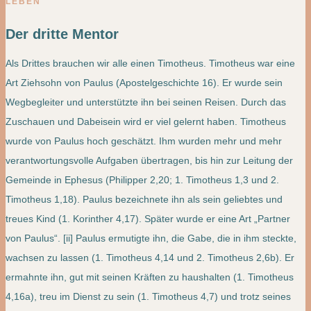
LEBEN
Der dritte Mentor
Als Drittes brauchen wir alle einen Timotheus. Timotheus war eine
Art Ziehsohn von Paulus (Apostelgeschichte 16). Er wurde sein
Wegbegleiter und unterstützte ihn bei seinen Reisen. Durch das
Zuschauen und Dabeisein wird er viel gelernt haben. Timotheus
wurde von Paulus hoch geschätzt. Ihm wurden mehr und mehr
verantwortungsvolle Aufgaben übertragen, bis hin zur Leitung der
Gemeinde in Ephesus (Philipper 2,20; 1. Timotheus 1,3 und 2.
Timotheus 1,18). Paulus bezeichnete ihn als sein geliebtes und
treues Kind (1. Korinther 4,17). Später wurde er eine Art „Partner
von Paulus“. [ii] Paulus ermutigte ihn, die Gabe, die in ihm steckte,
wachsen zu lassen (1. Timotheus 4,14 und 2. Timotheus 2,6b). Er
ermahnte ihn, gut mit seinen Kräften zu haushalten (1. Timotheus
4,16a), treu im Dienst zu sein (1. Timotheus 4,7) und trotz seines