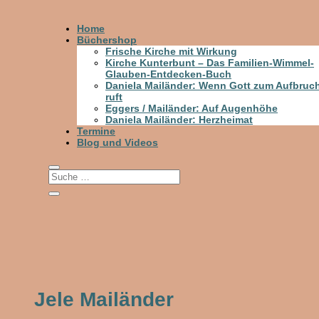
Home
Büchershop
Frische Kirche mit Wirkung
Kirche Kunterbunt – Das Familien-Wimmel-
Glauben-Entdecken-Buch
Daniela Mailänder: Wenn Gott zum Aufbruc
ruft
Eggers / Mailänder: Auf Augenhöhe
Daniela Mailänder: Herzheimat
Termine
Blog und Videos
Jele Mailänder