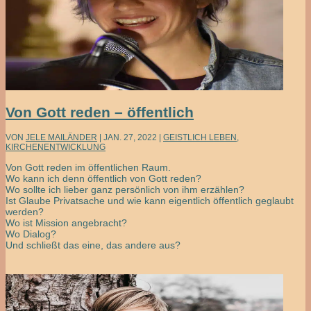
Von Gott reden – öffentlich
VON
JELE MAILÄNDER
|
JAN. 27, 2022
|
GEISTLICH LEBEN
,
KIRCHENENTWICKLUNG
Von Gott reden im öffentlichen Raum.
Wo kann ich denn öffentlich von Gott reden?
Wo sollte ich lieber ganz persönlich von ihm erzählen?
Ist Glaube Privatsache und wie kann eigentlich öffentlich geglaubt
werden?
Wo ist Mission angebracht?
Wo Dialog?
Und schließt das eine, das andere aus?