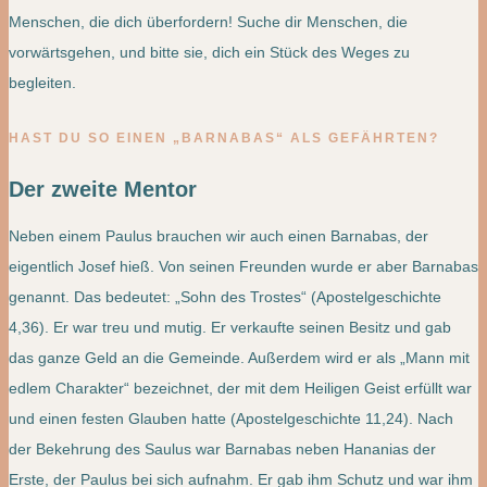
Menschen, die dich überfordern! Suche dir Menschen, die
vorwärtsgehen, und bitte sie, dich ein Stück des Weges zu
begleiten.
HAST DU SO EINEN „BARNABAS“ ALS GEFÄHRTEN?
Der zweite Mentor
Neben einem Paulus brauchen wir auch einen Barnabas, der
eigentlich Josef hieß. Von seinen Freunden wurde er aber Barnabas
genannt. Das bedeutet: „Sohn des Trostes“ (Apostelgeschichte
4,36). Er war treu und mutig. Er verkaufte seinen Besitz und gab
das ganze Geld an die Gemeinde. Außerdem wird er als „Mann mit
edlem Charakter“ bezeichnet, der mit dem Heiligen Geist erfüllt war
und einen festen Glauben hatte (Apostelgeschichte 11,24). Nach
der Bekehrung des Saulus war Barnabas neben Hananias der
Erste, der Paulus bei sich aufnahm. Er gab ihm Schutz und war ihm